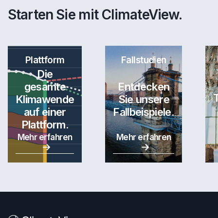
Starten Sie mit ClimateView.
Plattform
Fallstudien
Die
gesamte
Entdecken
Klimawende
Sie unsere
auf einer
Fallbeispiele.
Plattform.
Mehr erfahren
Mehr erfahren