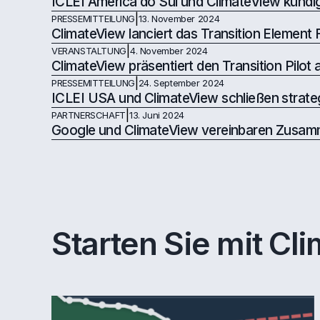
ICLEI América do Sul und ClimateView künd
|
PRESSEMITTEILUNG
13. November 2024
ClimateView lanciert das Transition Elemen
|
VERANSTALTUNG
4. November 2024
ClimateView präsentiert den Transition Pilot
|
PRESSEMITTEILUNG
24. September 2024
ICLEI USA und ClimateView schließen strate
|
PARTNERSCHAFT
13. Juni 2024
Google und ClimateView vereinbaren Zusam
Starten Sie mit Cl