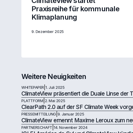
ClimateView startet
Praxisreihe für kommunale
Klimaplanung
9. Dezember 2025
Weitere Neuigkeiten
|
WHITEPAPER
1. Juli 2025
ClimateView präsentiert die Duale Linse der
|
PLATTFORM
2. Mai 2025
ClearPath 2.0 auf der SF Climate Week vorge
|
PRESSEMITTEILUNG
9. Januar 2025
ClimateView ernennt Maxime Leroux zum n
|
PARTNERSCHAFT
14. November 2024