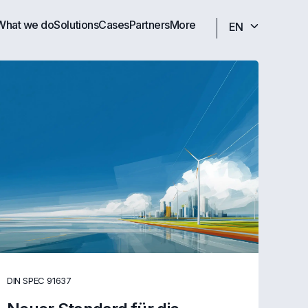
What we do
Solutions
Cases
Partners
More
EN
DIN SPEC 91637