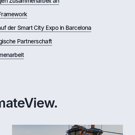
igen Zusammenarbeit an
t Framework
 auf der Smart City Expo in Barcelona
gische Partnerschaft
menarbeit
imateView.